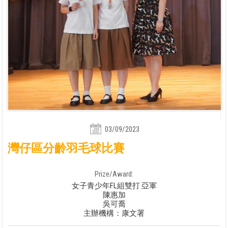
03/09/2023
灣仔區分齡羽毛球比賽
Prize/Award:
女子青少年FL組雙打 亞軍
陳惠加
吳可喬
主辦機構：康文署