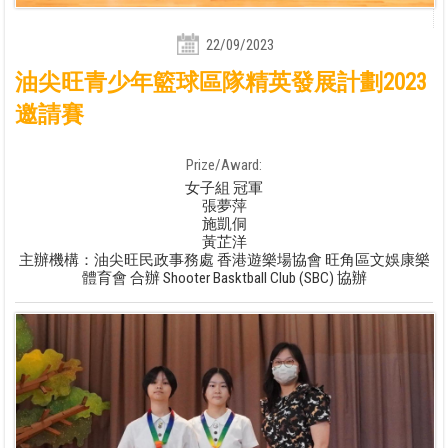
22/09/2023
油尖旺青少年籃球區隊精英發展計劃2023
邀請賽
Prize/Award:
女子組 冠軍
張夢萍
施凱侗
黃芷洋
主辦機構：油尖旺民政事務處 香港遊樂場協會 旺角區文娛康樂
體育會 合辦 Shooter Basktball Club (SBC) 協辦