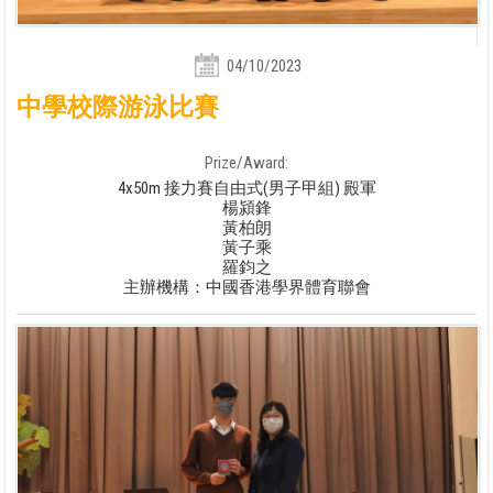
04/10/2023
中學校際游泳比賽
Prize/Award:
4x50m 接力賽自由式(男子甲組) 殿軍
楊潁鋒
黃柏朗
黃子乘
羅鈞之
主辦機構：中國香港學界體育聯會