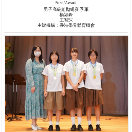
Prize/Award:
男子高級組拋繩賽 季軍
楊潁鋒
王智琛
主辦機構：香港學界體育聯會