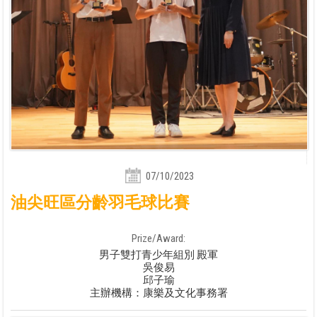
07/10/2023
油尖旺區分齡羽毛球比賽
Prize/Award:
男子雙打青少年組別 殿軍
吳俊易
邱子瑜
主辦機構：康樂及文化事務署