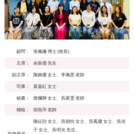
顧問：
張佩姍 博士 (校長)
主席：
余振傑 先生
副主席：
陳婉珊 女士、李佩恩 老師
司庫：
黃嘉紅 女士
秘書：
唐爛輝 女士、吳家雯 老師
稽核：
胡燕萍 老師
陳砋劤 女士、吳朝怡 女士、吳鳳珊 女士、吳佳
子 女士、吳明光 先生、
常務委員：