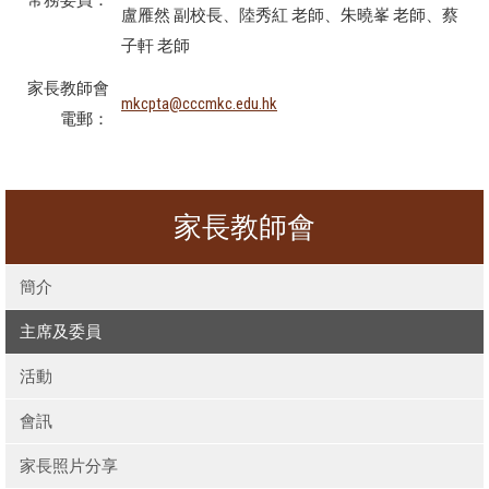
盧雁然 副校長、陸秀紅 老師、朱曉峯 老師、蔡
子軒 老師
家長教師會
mkcpta@cccmkc.edu.hk
電郵：
家長教師會
簡介
主席及委員
活動
會訊
家長照片分享