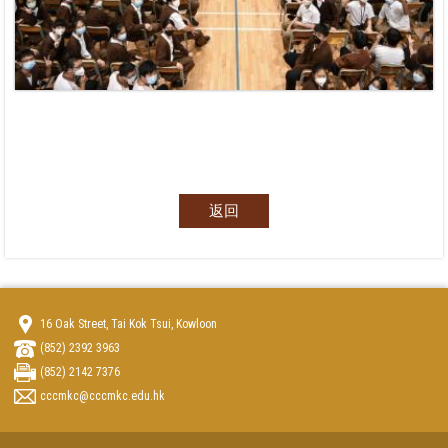
返回
16 Oak Street, Tai Kok Tsui, Kowloon
(852) 2392 3963
(852) 2142 7376
cccmkc@cccmkc.edu.hk