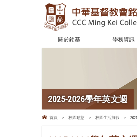
關於銘基
學務資訊
2025-2026學年英文週
首頁
>
校園動態
>
校園生活剪影
>
20